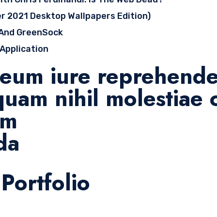
r 2021 Desktop Wallpapers Edition)
 And GreenSock
 Application
eum iure reprehender
 quam nihil molestiae
em
da
Portfolio