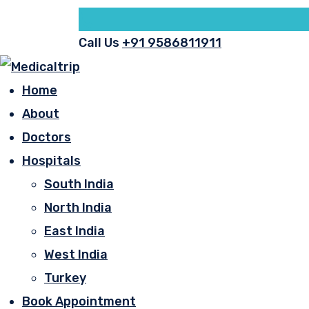
Call Us
+91 9586811911
Home
About
Doctors
Hospitals
South India
North India
East India
West India
Turkey
Book Appointment