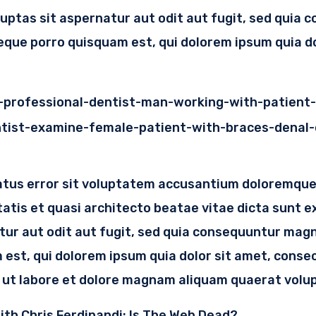
ptas sit aspernatur aut odit aut fugit, sed quia 
que porro quisquam est, qui dolorem ipsum quia dol
natus error sit voluptatem accusantium doloremqu
itatis et quasi architecto beatae vitae dicta sunt 
tur aut odit aut fugit, sed quia consequuntur magn
est, qui dolorem ipsum quia dolor sit amet, consect
ut labore et dolore magnam aliquam quaerat volu
th Chris Ferdinandi: Is The Web Dead?