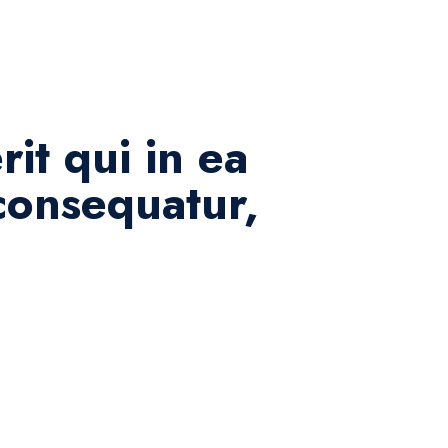
it qui in ea
 consequatur,