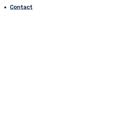
Contact
Medical Consul
Home
Medical Consulting